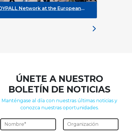
L Network at the European
The Future of 
 Week 2026
the Brussels M
ÚNETE A NUESTRO
BOLETÍN DE NOTICIAS
Manténgase al día con nuestras últimas noticias y
conozca nuestras oportunidades.