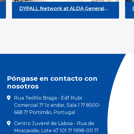
DYPALL Network at ALDA General
DYPAL
Assembly 2026 in Malta
Youth
Póngase en contacto con
nosotros
Rua Teófilo Braga - Edf Rubi
Comercial ⁇ 1o andar, Sala 1 ⁇ 8500-
668 ⁇ Portimão, Portugal
Centro Juvenil de Lisboa - Rua de
Moscavide, Lote 47 101 ⁇ 1998-011 ⁇