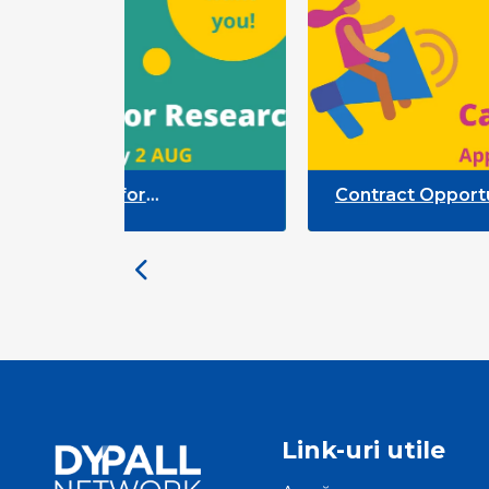
unity for
Contract Opportunity fo
ross-Sector
Researchers: Quality Ind
e Participation
Framework
Link-uri utile