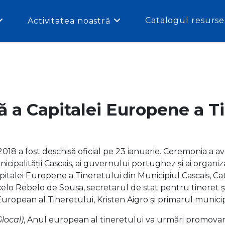
Catalogul resurse
Activitatea noastră
ă a Capitalei Europene a T
18 a fost deschisă oficial pe 23 ianuarie. Ceremonia a avu
icipalității Cascais, ai guvernului portughez și ai organiza
 Capitalei Europene a Tineretului din Municipiul Cascais, C
elo Rebelo de Sousa, secretarul de stat pentru tineret 
ropean al Tineretului, Kristen Aigro și primarul municipali
Glocal)
, Anul european al tineretului va urmări promova