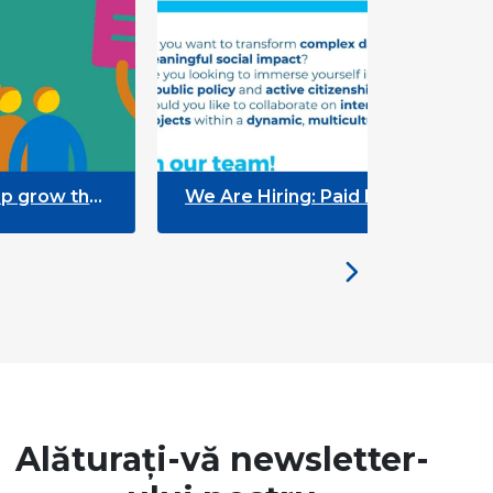
 the
We Are Hiring: Paid Internship
“+Talento” (Public Policy – Data
Analyst)
Alăturați-vă newsletter-