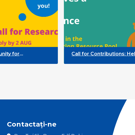
r
Call for Contributions: Help grow
icators
Participation Resource Pool
Contactați-ne