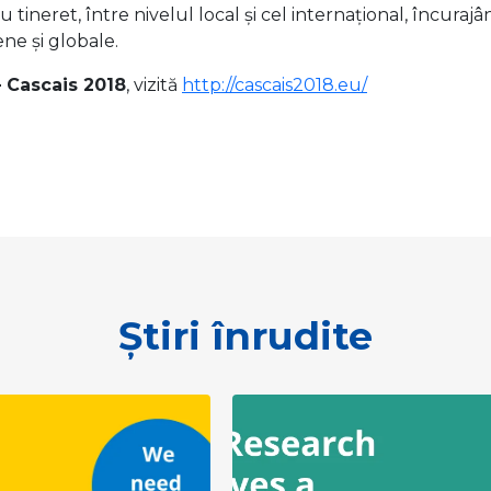
tru tineret, între nivelul local și cel internațional, încu
ne și globale.
 Cascais 2018
, vizită
http://cascais2018.eu/
Știri înrudite