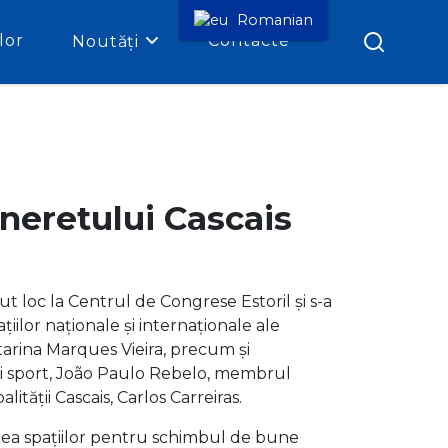
Romanian
lor
Contacte
Noutăți
ineretului Cascais
t loc la Centrul de Congrese Estoril și s-a
țiilor naționale și internaționale ale
atarina Marques Vieira, precum și
și sport, João Paulo Rebelo, membrul
tății Cascais, Carlos Carreiras.
rea spațiilor pentru schimbul de bune