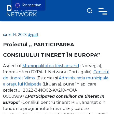
Romanian
iunie 14, 2023
dypall
Proiectul „ PARTICIPAREA
CONSILIULUI TINERET ÎN EUROPA”
Aspectul
Municipalitatea Kristiansand
(Norvegia),
împreună cu DYPALL Network (Portugalia),
Centrul
de tineret Viimsi
(Estonia) și
Administrația municipală
a orașului Klaipėda
(Lituania), pune în aplicare
proiectul 2022-3-NO02-KA210-YOU-
000099972,
Participarea consiliilor de tineret în
Europa
” (Consiliul pentru tineret PIE), finanțat din
fondurile programului Erasmus+ și care se