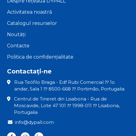
Despre rețeaua DYPALL
Activitatea noastră
Catalogul resurselor
Noutăți
Contacte
Politica de confidențialitate
Contactați-ne
Rua Teófilo Braga - Edf Rubi Comercial ⁇ 1o
andar, Sala 1 ⁇ 8500-668 ⁇ Portimão, Portugalia
Centrul de Tineret din Lisabona - Rua de
Moscavide, Lote 47 101 ⁇ 1998-011 ⁇ Lisabona,
Portugalia
info@dypall.com