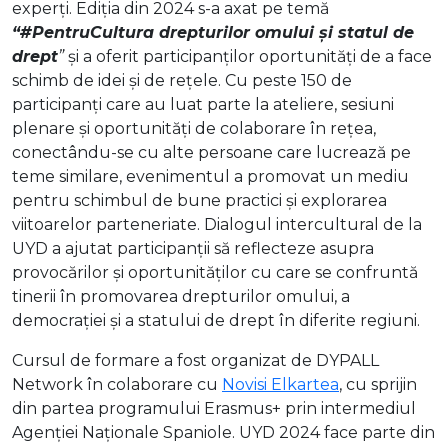
experți. Ediția din 2024 s-a axat pe temă
“#
PentruCultura drepturilor omului și statul de
drept
”
și a oferit participanților oportunități de a face
schimb de idei și de rețele. Cu peste 150 de
participanți care au luat parte la ateliere, sesiuni
plenare și oportunități de colaborare în rețea,
conectându-se cu alte persoane care lucrează pe
teme similare, evenimentul a promovat un mediu
pentru schimbul de bune practici și explorarea
viitoarelor parteneriate. Dialogul intercultural de la
UYD a ajutat participanții să reflecteze asupra
provocărilor și oportunităților cu care se confruntă
tinerii în promovarea drepturilor omului, a
democrației și a statului de drept în diferite regiuni.
Cursul de formare a fost organizat de DYPALL
Network în colaborare cu
Novisi Elkartea
, cu sprijin
din partea programului Erasmus+ prin intermediul
Agenției Naționale Spaniole. UYD 2024 face parte din