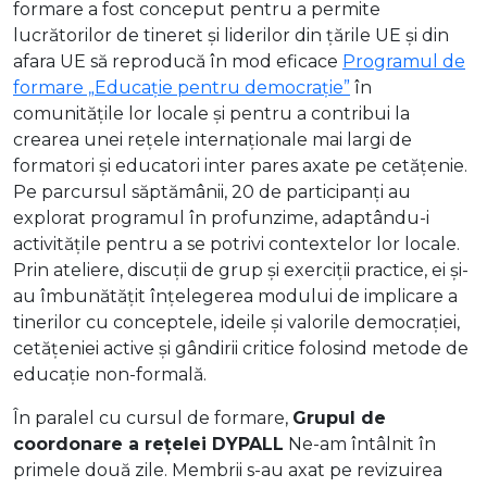
formare a fost conceput pentru a permite
lucrătorilor de tineret și liderilor din țările UE și din
afara UE să reproducă în mod eficace
Programul de
formare „Educație pentru democrație”
în
comunitățile lor locale și pentru a contribui la
crearea unei rețele internaționale mai largi de
formatori și educatori inter pares axate pe cetățenie.
Pe parcursul săptămânii, 20 de participanți au
explorat programul în profunzime, adaptându-i
activitățile pentru a se potrivi contextelor lor locale.
Prin ateliere, discuții de grup și exerciții practice, ei și-
au îmbunătățit înțelegerea modului de implicare a
tinerilor cu conceptele, ideile și valorile democrației,
cetățeniei active și gândirii critice folosind metode de
educație non-formală.
În paralel cu cursul de formare,
Grupul de
coordonare a rețelei DYPALL
Ne-am întâlnit în
primele două zile. Membrii s-au axat pe revizuirea