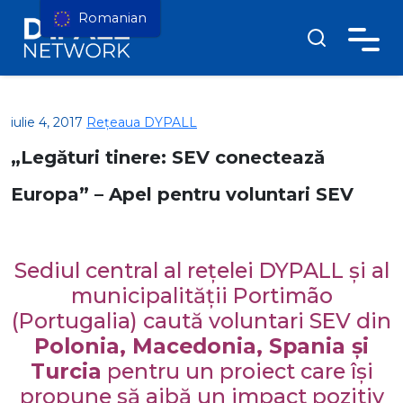
Romanian
iulie 4, 2017
Rețeaua DYPALL
„Legături tinere: SEV conectează
Europa” – Apel pentru voluntari SEV
Sediul central al rețelei DYPALL și al
municipalității Portimão
(Portugalia) caută voluntari SEV din
Polonia, Macedonia, Spania și
Turcia
pentru un proiect care își
propune să aibă un impact pozitiv