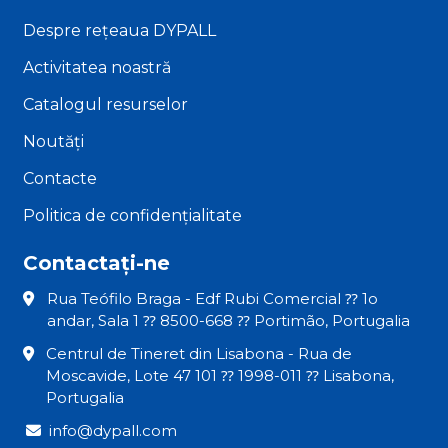
Despre rețeaua DYPALL
Activitatea noastră
Catalogul resurselor
Noutăți
Contacte
Politica de confidențialitate
Contactați-ne
Rua Teófilo Braga - Edf Rubi Comercial ⁇ 1o
andar, Sala 1 ⁇ 8500-668 ⁇ Portimão, Portugalia
Centrul de Tineret din Lisabona - Rua de
Moscavide, Lote 47 101 ⁇ 1998-011 ⁇ Lisabona,
Portugalia
info@dypall.com