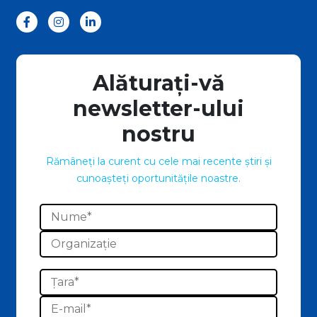
Alăturați-vă
newsletter-ului
nostru
Rămâneți la curent cu cele mai recente știri și
cunoașteți oportunitățile noastre.