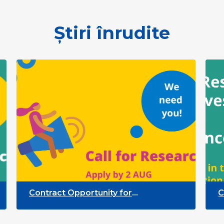
Știri înrudite
Contract Opportunity for
Call fo
Researchers: Quality Indicators
Partic
Framework