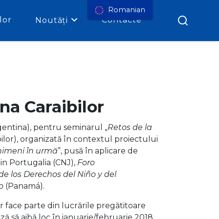
Romanian
lor
Contacte
Noutăți
ona Caraibilor
entina), pentru seminarul „
Retos de la
ibilor), organizată în contextul proiectului
e nimeni în urmă
”, pusă în aplicare de
din Portugalia (CNJ),
Foro
e los Derechos del Niño y del
o
(Panamá).
r face parte din lucrările pregătitoare
 să aibă loc în ianuarie/februarie 2018.