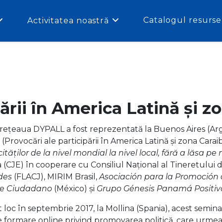
Catalogul resurse
Activitatea noastră
ării în America Latină și z
rețeaua DYPALL a fost reprezentată la Buenos Aires (Arg
” (Provocări ale participării în America Latină și zona Cara
tăților de la nivel mondial la nivel local, fără a lăsa p
a (CJE) în cooperare cu Consiliul Național al Tineretului 
des
(FLACJ), MIRIM Brasil,
Asociación para la Promoción d
e Ciudadano
(México) și
Grupo Génesis Panamá Positiv
 loc în septembrie 2017, la Mollina (Spania), acest semina
 formare online privind promovarea politică, care urmează