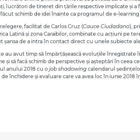
i, lucrători de tineret din țările respective implicate și 
 făcut schimb de idei înainte ca programul de e-learning s
egere, facilitat de Carlos Cruz (
Cauce Ciudadano
), p
rica Latină și zona Caraibilor, combinate cu acțiuni pe tere
ut șansa de a intra în contact direct cu unele subiecte ale r
te au avut timp să împărtășească evoluțiile înregistrate
și să facă schimb de perspective și așteptări în ceea ce 
cul anului 2018 cu o
job shadowing
calendarul ședințel
a de închidere și evaluare care va avea loc în iunie 2018 