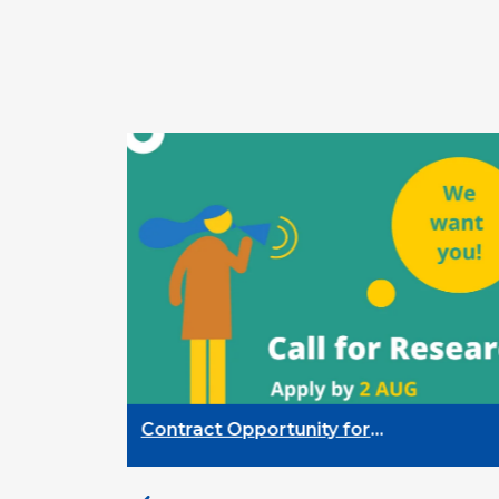
l
Contract Opportunity for
Researchers: Cross-Sector
Monitoring of the Participation
Priority