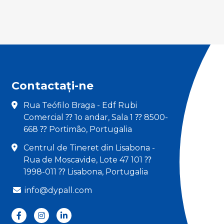
Contactați-ne
Rua Teófilo Braga - Edf Rubi
Comercial ⁇ 1o andar, Sala 1 ⁇ 8500-
668 ⁇ Portimão, Portugalia
Centrul de Tineret din Lisabona -
Rua de Moscavide, Lote 47 101 ⁇
1998-011 ⁇ Lisabona, Portugalia
info@dypall.com