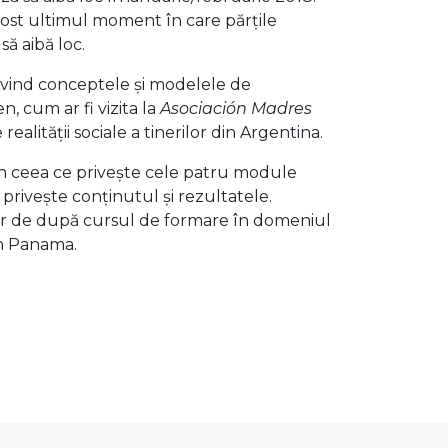
a fost ultimul moment în care părțile
ă aibă loc.
rivind conceptele și modelele de
n, cum ar fi vizita la
Asociación Madres
ealității sociale a tinerilor din Argentina.
 în ceea ce privește cele patru module
privește conținutul și rezultatele.
or de după cursul de formare în domeniul
în Panama.