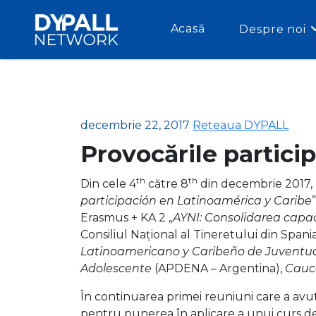
Acasă
Despre noi
decembrie 22, 2017
Rețeaua DYPALL
Provocările particip
th
th
Din cele 4
către 8
din decembrie 2017, 
participación en Latinoamérica y Caribe
Erasmus + KA 2 „
AYNI: Consolidarea capaci
Consiliul Național al Tineretului din Spani
Latinoamericano y Caribeño de Juventu
Adolescente
(APDENA – Argentina),
Cauc
În continuarea primei reuniuni care a avut
pentru punerea în aplicare a unui curs de