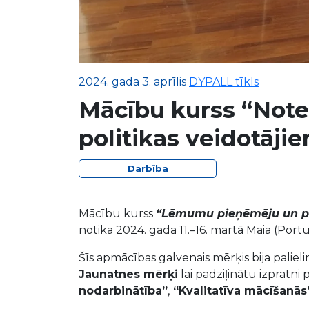
2024. gada 3. aprīlis
DYPALL tīkls
Mācību kurss “No
politikas veidotāji
Darbība
Mācību kurss
“Lēmumu pieņēmēju un po
notika 2024. gada 11.–16. martā Maia (Portu
Šīs apmācības galvenais mērķis bija paliel
Jaunatnes mērķi
lai padziļinātu izpratn
nodarbinātība”
,
“Kvalitatīva mācīšanās