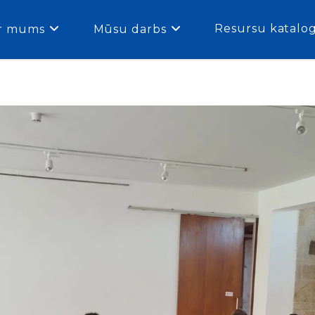
Resursu katalo
r mums
Mūsu darbs