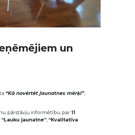
ieņēmējiem un
kta
“Kā novērtēt jaunatnes mērķi”
,
pārnu pārstāvju informētību par
11
ā
“Lauku jaunatne”
,
“Kvalitatīva