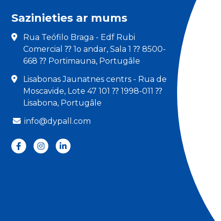
Sazinieties ar mums
Rua Teófilo Braga - Edf Rubi
Comercial ⁇ 1o andar, Sala 1 ⁇ 8500-
668 ⁇ Portimauna, Portugāle
Lisabonas Jaunatnes centrs - Rua de
Moscavide, Lote 47 101 ⁇ 1998-011 ⁇
Lisabona, Portugāle
info@dypall.com