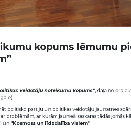
teikumu kopums lēmumu p
em”
litikas veidotāju noteikumu kopums”
, daļa no proje
gāle).
ināt politisko partiju un politikas veidotāju jaunatnes s
i par problēmām, ar kurām jaunieši saskaras tādās jomās k
”
un
“Kosmoss un līdzdalība visiem”
.