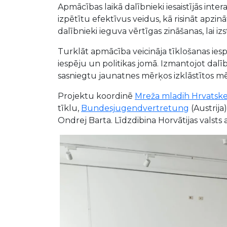
Apmācības laikā dalībnieki iesaistījās inte
izpētītu efektīvus veidus, kā risināt apzi
dalībnieki ieguva vērtīgas zināšanas, lai 
Turklāt apmācība veicināja tīklošanas iesp
iespēju un politikas jomā. Izmantojot dalī
sasniegtu jaunatnes mērķos izklāstītos m
Projektu koordinē
Mreža mladih Hrvatske 
tīklu,
Bundesjugendvertretung
(Austrija)
Ondrej Barta. Līdzdibina Horvātijas valsts