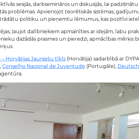
raktīvās sesijās, darbsemināros un diskusijās, lai padziļi
nātās problēmas. Apvienojot teorētiskās sistēmas, gadījum
izstrādātu politiku un pieņemtu lēmumus, kas pozitīvi iet
ējas, ļaujot dalībniekiem apmainīties ar idejām, labu pr
bnieku dažādās prasmes un pieredzi, apmācības mērķis bij
ērķus.
– Horvātijas Jauniešu tīkls
(Horvātija) sadarbībā ar DYP
,
Conselho Nacional de Juventude
(Portugāle),
Deutsch
 aģentūra.