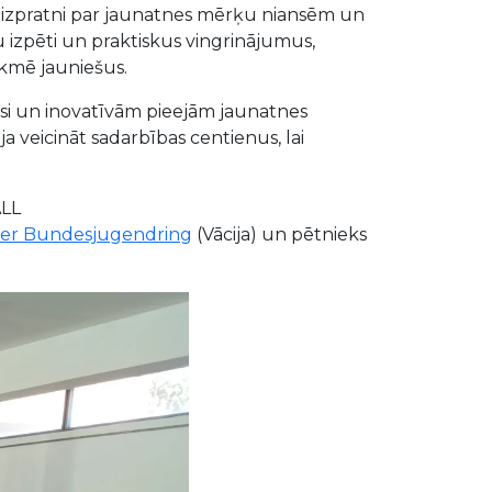
nātu izpratni par jaunatnes mērķu niansēm un
u izpēti un praktiskus vingrinājumus,
ekmē jauniešus.
aksi un inovatīvām pieejām jaunatnes
a veicināt sadarbības centienus, lai
ALL
er Bundesjugendring
(Vācija) un pētnieks