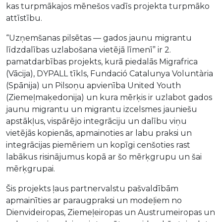
kas turpmākajos mēnešos vadīs projekta turpmāko
attīstību.
“Uzņemšanas pilsētas — gados jaunu migrantu
līdzdalības uzlabošana vietējā līmenī” ir 2.
pamatdarbības projekts, kurā piedalās Migrafrica
(Vācija), DYPALL tīkls, Fundació Catalunya Voluntària
(Spānija) un Pilsoņu apvienība United Youth
(Ziemeļmaķedonija) un kura mērķis ir uzlabot gados
jaunu migrantu un migrantu izcelsmes jauniešu
apstākļus, vispārējo integrāciju un dalību viņu
vietējās kopienās, apmainoties ar labu praksi un
integrācijas piemēriem un kopīgi cenšoties rast
labākus risinājumus kopā ar šo mērķgrupu un šai
mērķgrupai.
Šis projekts ļaus partnervalstu pašvaldībām
apmainīties ar paraugpraksi un modeļiem no
Dienvideiropas, Ziemeļeiropas un Austrumeiropas un