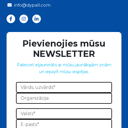
info@dypall.com
Pievienojies mūsu
NEWSLETTER
Palieciet atjaunināts ar mūsu jaunākajām ziņām
un iepazīt mūsu iespējas.