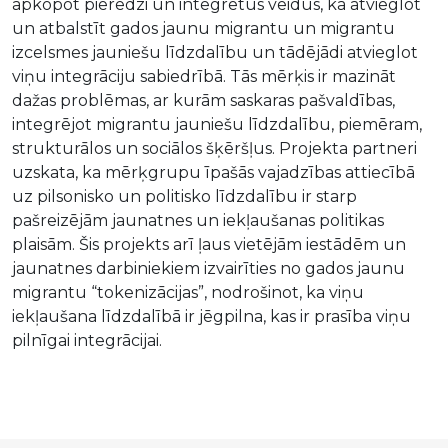
apkopot pieredzi un integrētus veidus, kā atvieglot
un atbalstīt gados jaunu migrantu un migrantu
izcelsmes jauniešu līdzdalību un tādējādi atvieglot
viņu integrāciju sabiedrībā. Tās mērķis ir mazināt
dažas problēmas, ar kurām saskaras pašvaldības,
integrējot migrantu jauniešu līdzdalību, piemēram,
strukturālos un sociālos šķēršļus. Projekta partneri
uzskata, ka mērķgrupu īpašās vajadzības attiecībā
uz pilsonisko un politisko līdzdalību ir starp
pašreizējām jaunatnes un iekļaušanas politikas
plaisām. Šis projekts arī ļaus vietējām iestādēm un
jaunatnes darbiniekiem izvairīties no gados jaunu
migrantu “tokenizācijas”, nodrošinot, ka viņu
iekļaušana līdzdalībā ir jēgpilna, kas ir prasība viņu
pilnīgai integrācijai.