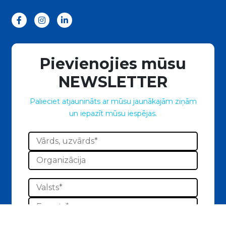
Pievienojies mūsu
NEWSLETTER
Palieciet atjaunināts ar mūsu jaunākajām ziņām
un iepazīt mūsu iespējas.