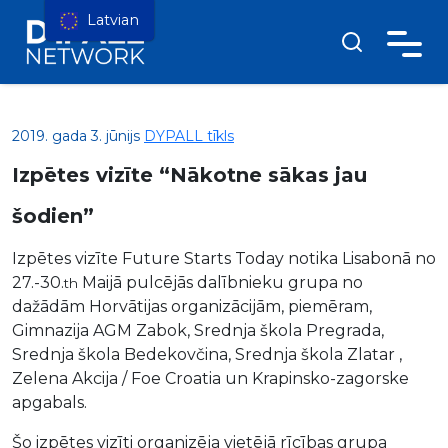
Latvian
2019. gada 3. jūnijs
DYPALL tīkls
Izpētes vizīte “Nākotne sākas jau
šodien”
Izpētes vizīte Future Starts Today notika Lisabonā no
27.-30.
Maijā pulcējās dalībnieku grupa no
th
dažādām Horvātijas organizācijām, piemēram,
Gimnazija AGM Zabok, Srednja škola Pregrada,
Srednja škola Bedekovčina, Srednja škola Zlatar ,
Zelena Akcija / Foe Croatia un Krapinsko-zagorske
apgabals.
Šo izpētes vizīti organizēja vietējā rīcības grupa