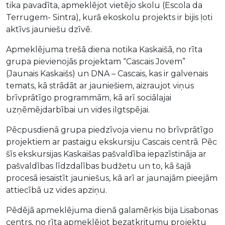
tika pavadīta, apmeklējot vietējo skolu (Escola da
Terrugem- Sintra), kurā ekoskolu projekts ir bijis ļoti
aktīvs jauniešu dzīvē.
Apmeklējuma trešā diena notika Kaskaišā, no rīta
grupa pievienojās projektam “Cascais Jovem”
(Jaunais Kaskaišs) un DNA – Cascais, kas ir galvenais
temats, kā strādāt ar jauniešiem, aizraujot viņus
brīvprātīgo programmām, kā arī sociālajai
uzņēmējdarbībai un vides ilgtspējai.
Pēcpusdienā grupa piedzīvoja vienu no brīvprātīgo
projektiem ar pastaigu ekskursiju Cascais centrā. Pēc
šīs ekskursijas Kaskaišas pašvaldība iepazīstināja ar
pašvaldības līdzdalības budžetu un to, kā šajā
procesā iesaistīt jauniešus, kā arī ar jaunajām pieejām
attiecībā uz vides apziņu.
Pēdējā apmeklējuma dienā galamērķis bija Lisabonas
centrs, no rīta apmeklējot bezatkritumu projektu