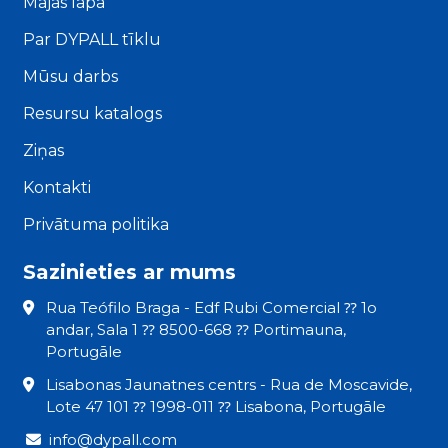
Mājas lapa
Par DYPALL tīklu
Mūsu darbs
Resursu katalogs
Ziņas
Kontakti
Privātuma politika
Sazinieties ar mums
Rua Teófilo Braga - Edf Rubi Comercial ⁇ 1o
andar, Sala 1 ⁇ 8500-668 ⁇ Portimauna,
Portugāle
Lisabonas Jaunatnes centrs - Rua de Moscavide,
Lote 47 101 ⁇ 1998-011 ⁇ Lisabona, Portugāle
info@dypall.com