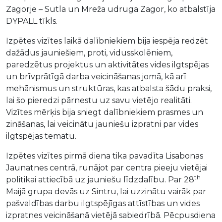
Zagorje – Sutla un Mreža udruga Zagor, ko atbalstīja
DYPALL tīkls.
Izpētes vizītes laikā dalībniekiem bija iespēja redzēt
dažādus jauniešiem, proti, vidusskolēniem,
paredzētus projektus un aktivitātes vides ilgtspējas
un brīvprātīgā darba veicināšanas jomā, kā arī
mehānismus un struktūras, kas atbalsta šādu praksi,
lai šo pieredzi pārnestu uz savu vietējo realitāti.
Vizītes mērķis bija sniegt dalībniekiem prasmes un
zināšanas, lai veicinātu jauniešu izpratni par vides
ilgtspējas tematu.
Izpētes vizītes pirmā diena tika pavadīta Lisabonas
Jaunatnes centrā, runājot par centra pieeju vietējai
th
politikai attiecībā uz jauniešu līdzdalību. Par 28
Maijā grupa devās uz Sintru, lai uzzinātu vairāk par
pašvaldības darbu ilgtspējīgas attīstības un vides
izpratnes veicināšanā vietējā sabiedrībā. Pēcpusdiena