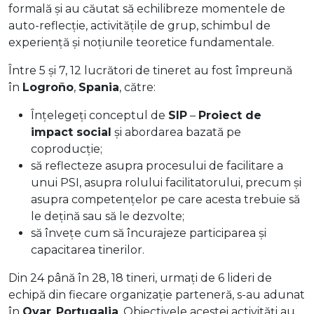
formală și au căutat să echilibreze momentele de
auto-reflecție, activitățile de grup, schimbul de
experiență și noțiunile teoretice fundamentale.
Între 5 și 7, 12 lucrători de tineret au fost împreună
în
Logroño
,
Spania
, către:
Înțelegeți conceptul de
SIP
–
Proiect de
impact social
și abordarea bazată pe
coproducție;
să reflecteze asupra procesului de facilitare a
unui PSI, asupra rolului facilitatorului, precum și
asupra competențelor pe care acesta trebuie să
le dețină sau să le dezvolte;
să învețe cum să încurajeze participarea și
capacitarea tinerilor.
Din 24 până în 28, 18 tineri, urmați de 6 lideri de
echipă din fiecare organizație parteneră, s-au adunat
în
Ovar
,
Portugalia
. Obiectivele acestei activități au