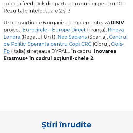
colecta feedback din partea grupurilor pentru OI –
Rezultate intelectuale 2 și 3.
Un consorțiu de 6 organizații implementează
RISIV
proiect:
Eurocircle – Europe Direct
(Franța),
Rinova
Londra
(Regatul Unit),
Neo
Sapiens
(Spania),
Centrul
de Politici Speranta pentru Copii CRC
(Cipru),
Ciofs-
Fp
(Italia) și rețeaua DYPALL în cadrul
Inovarea
Erasmus+ în cadrul acțiunii-cheie 2
.
Știri înrudite