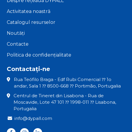
Despre rețeaua DYPALL
Activitatea noastră
Catalogul resurselor
Noutăți
Contacte
Politica de confidențialitate
Contactați-ne
Rua Teófilo Braga - Edf Rubi Comercial ⁇ 1o
andar, Sala 1 ⁇ 8500-668 ⁇ Portimão, Portugalia
Centrul de Tineret din Lisabona - Rua de
Moscavide, Lote 47 101 ⁇ 1998-011 ⁇ Lisabona,
Portugalia
info@dypall.com