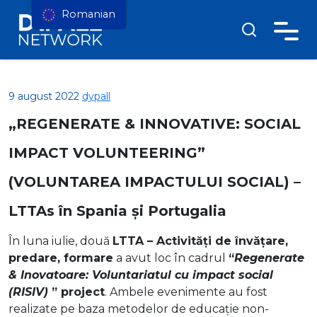
Romanian
9 august 2022
dypall
„REGENERATE & INNOVATIVE: SOCIAL
IMPACT VOLUNTEERING”
(VOLUNTAREA IMPACTULUI SOCIAL) –
LTTAs în Spania și Portugalia
În luna iulie, două
LTTA
– Activități de învățare,
predare, formare
a avut loc în cadrul
“
R
egenerate
& Inovatoare: Voluntariatul cu impact social
(
RI
SIV)
” pr
oject
. Ambele evenimente
au fost
realizate pe baza metodelor de educație non-