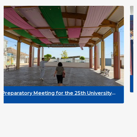
DYPALL Network at
2026 in Malta
 for the 25th University
lopment