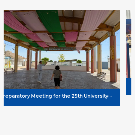
DYPALL Network at 
2026 in Malta
for the 25th University
opment