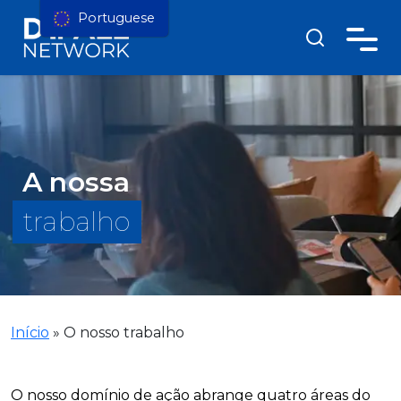
Portuguese
A nossa
trabalho
Início
»
O nosso trabalho
O nosso domínio de ação abrange quatro áreas do