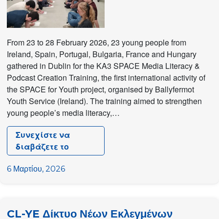
From 23 to 28 February 2026, 23 young people from
Ireland, Spain, Portugal, Bulgaria, France and Hungary
gathered in Dublin for the KA3 SPACE Media Literacy &
Podcast Creation Training, the first international activity of
the SPACE for Youth project, organised by Ballyfermot
Youth Service (Ireland). The training aimed to strengthen
young people’s media literacy,…
Συνεχίστε να
διαβάζετε το
SPACE
for
6 Μαρτίου, 2026
Youth
training
in
CL-YE Δίκτυο Νέων Εκλεγμένων
Ireland