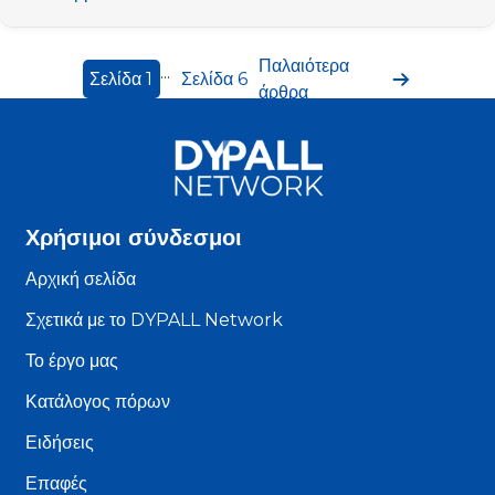
προς
τους
Παλαιότερα
νέους
Σελιδοποίηση
...
Σελίδα 1
Σελίδα 6
άρθρα
μετανάστες:
άρθρων
A
Scale
of
Reference»
(Κλίμακα
Χρήσιμοι σύνδεσμοι
αναφοράς:
Αρχική σελίδα
Κύκλος
μαθημάτων
Σχετικά με το DYPALL Network
κατάρτισης)
Το έργο μας
Κατάλογος πόρων
Ειδήσεις
Επαφές