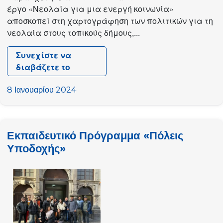
έργο «Νεολαία για μια ενεργή κοινωνία»
αποσκοπεί στη χαρτογράφηση των πολιτικών για τη
νεολαία στους τοπικούς δήμους,...
Συνεχίστε να
διαβάζετε το
Κύκλος
μαθημάτων
8 Ιανουαρίου 2024
κατάρτισης
«Νεολαία
για
Εκπαιδευτικό Πρόγραμμα «Πόλεις
την
Υποδοχής»
ενεργό
κοινωνία»