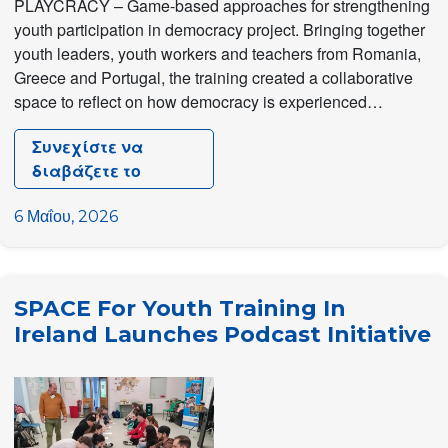
PLAYCRACY – Game-based approaches for strengthening
youth participation in democracy project. Bringing together
youth leaders, youth workers and teachers from Romania,
Greece and Portugal, the training created a collaborative
space to reflect on how democracy is experienced…
Συνεχίστε να
διαβάζετε το
Turning
Play
6 Μαΐου, 2026
into
Participation:
PLAYCRACY
SPACE For Youth Training In
Training
Ireland Launches Podcast Initiative
in
Arad,
Romania