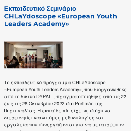
«How
Εκπαιδευτικό Σεμινάριο
to
CHLaYdoscope «European Youth
Score
Leaders Academy»
a
Youth
Goal»
στη
Βιέννη
και
το
Βερολίνο
Το εκπαιδευτικό πρόγραμμα CHLaYdoscope
«European Youth Leaders Academy», που διοργανώθηκε
από το δίκτυο DYPALL, πραγματοποιήθηκε από τις 22
έως τις 28 Οκτωβρίου 2023 στο Portimão της
Πορτογαλίας. Η εκπαίδευση είχε ως στόχο να
διερευνήσει καινοτόμες μεθοδολογίες και
εργαλεία που συνεργάζονται για να μετατρέψουν