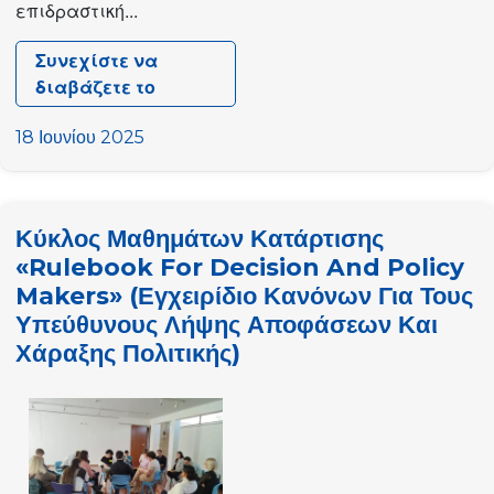
επιδραστική...
Συνεχίστε να
διαβάζετε το
CL-
YE
18 Ιουνίου 2025
Δίκτυο
Νέων
Εκλεγμένων
Κύκλος Μαθημάτων Κατάρτισης
Υπαλλήλων
«Rulebook For Decision And Policy
στο
Makers» (Εγχειρίδιο Κανόνων Για Τους
Ευρωπαϊκό
Κέντρο
Υπεύθυνους Λήψης Αποφάσεων Και
Νεολαίας
Χάραξης Πολιτικής)
στο
Στρασβούργο