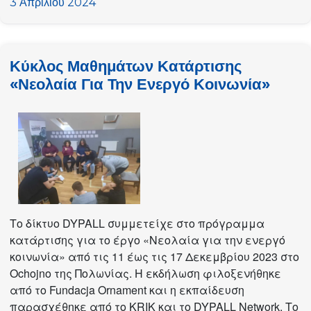
μαθημάτων
3 Απριλίου 2024
κατάρτισης
«Rulebook
for
Κύκλος Μαθημάτων Κατάρτισης
Decision
«Νεολαία Για Την Ενεργό Κοινωνία»
and
Policy
Makers»
(Εγχειρίδιο
κανόνων
για
τους
υπεύθυνους
λήψης
Το δίκτυο DYPALL συμμετείχε στο πρόγραμμα
αποφάσεων
κατάρτισης για το έργο «Νεολαία για την ενεργό
και
κοινωνία» από τις 11 έως τις 17 Δεκεμβρίου 2023 στο
χάραξης
Ochojno της Πολωνίας. Η εκδήλωση φιλοξενήθηκε
πολιτικής)
από το Fundacja Ornament και η εκπαίδευση
παρασχέθηκε από το KRIK και το DYPALL Network. Το