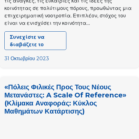
τις ανάγκες, τις ευκαιρίες και τις ιδέες της
κοινότητας σε πολύτιμους πόρους, προωθώντας μια
επιχειρηματική νοοτροπία. Επιπλέον, στόχος του
είναι να ενισχύσει την κοινότητα...
Συνεχίστε να
διαβάζετε το
Εκπαιδευτικό
σεμινάριο
31 Οκτωβρίου 2023
CHLaYdoscope
«European
Youth
«Πόλεις Φιλικές Προς Τους Νέους
Leaders
Μετανάστες: A Scale Of Reference»
Academy»
(Κλίμακα Αναφοράς: Κύκλος
Μαθημάτων Κατάρτισης)