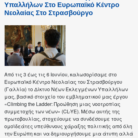
Υπαλλήλων Στο Ευρωπαϊκό Κέντρο
launches
Νεολαίας Στο Στρασβούργο
podcast
initiative
Από τις 3 έως τις 6 Ιουνίου, καλωσορίσαμε στο
Ευρωπαϊκό Κέντρο Νεολαίας του Στρασβούργου
(Γαλλία) το Δίκτυο Νέων Εκλεγμένων Υπαλλήλων
μας, βασικό στοιχείο του εμβληματικού μας έργου
«Climbing the Ladder: Προώθηση μιας νοοτροπίας
συμμετοχής των νέων» (CL-YE). Μέσω αυτής της
πρωτοβουλίας, στοχεύουμε να συνδέσουμε τους
ομοϊδεάτες υπεύθυνους χάραξης πολιτικής από όλη
την Ευρώπη και να δημιουργήσουμε μια άτυπη αλλά