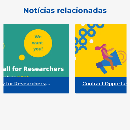
Notícias relacionadas
ers:
Contract Opportunity for Researche
ticipation
Quality Indicators Framework