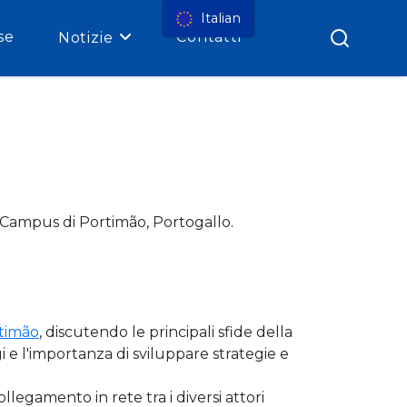
Italian
se
Contatti
Notizie
l Campus di Portimão, Portogallo.
rtimão
, discutendo le principali sfide della
gi e l'importanza di sviluppare strategie e
egamento in rete tra i diversi attori