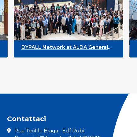
DYPALL Network at ALDA General
D
Assembly 2026 in Malta
Y
Contattaci
Rua Teófilo Braga - Edf Rubi