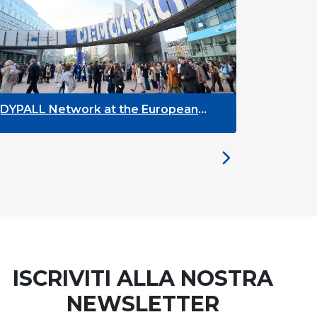
YPALL Network at the European
The Future
outh Week 2026
the Bruss
ISCRIVITI ALLA NOSTRA
NEWSLETTER