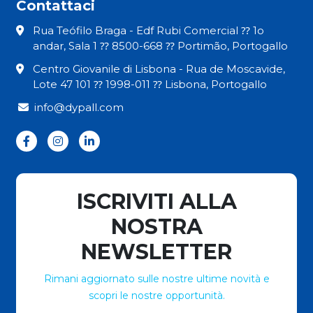
Contattaci
Rua Teófilo Braga - Edf Rubi Comercial ⁇ 1o
andar, Sala 1 ⁇ 8500-668 ⁇ Portimão, Portogallo
Centro Giovanile di Lisbona - Rua de Moscavide,
Lote 47 101 ⁇ 1998-011 ⁇ Lisbona, Portogallo
info@dypall.com
ISCRIVITI ALLA
NOSTRA
NEWSLETTER
Rimani aggiornato sulle nostre ultime novità e
scopri le nostre opportunità.