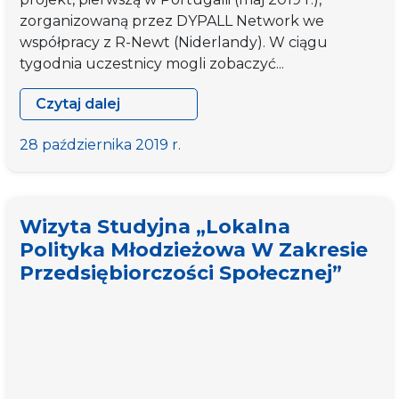
zorganizowaną przez DYPALL Network we
współpracy z R-Newt (Niderlandy). W ciągu
tygodnia uczestnicy mogli zobaczyć...
Czytaj dalej
Wizyta
studyjna
28 października 2019 r.
„Lokalna
polityka
młodzieżowa
Wizyta Studyjna „Lokalna
w
Polityka Młodzieżowa W Zakresie
zakresie
Przedsiębiorczości Społecznej”
przedsiębiorczości
społecznej”