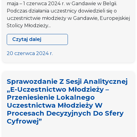
maja – 1 czerwca 2024 r. w Gandawie w Belgii.
Podczas działania uczestnicy dowiedzieli się o
uczestnictwie młodzieży w Gandawie, Europejskiej
Stolicy Młodzieży...
Czytaj dalej
Wizyta
studyjna
20 czerwca 2024 r.
w
Gandawie
pt.
Sprawozdanie Z Sesji Analitycznej
„Polityka
„E-Uczestnictwo Młodzieży –
młodzieżowa
Przeniesienie Lokalnego
na
Uczestnictwa Młodzieży W
rzecz
lepszych
Procesach Decyzyjnych Do Sfery
demokracji
Cyfrowej”
lokalnych”