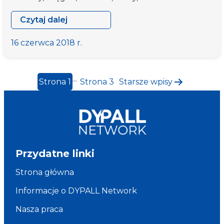
Czytaj dalej
Wizyta
studyjna
16 czerwca 2018 r.
w
Szwecji
Stronicowanie
–
...
Strona 1
Strona 3
Starsze
wpisy
zwiększanie
wpisów
uczestnictwa
młodzieży
na
szczeblu
lokalnym
Przydatne linki
Strona główna
Informacje o DYPALL Network
Nasza praca