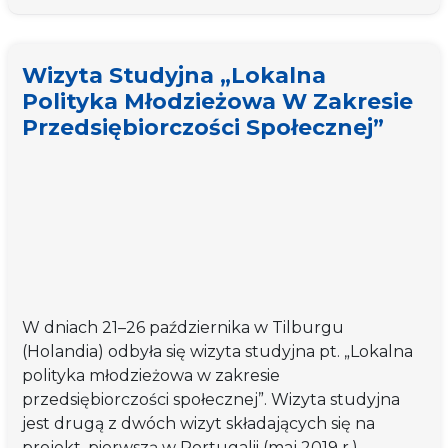
sesji
analitycznej
„E-
Wizyta Studyjna „Lokalna
uczestnictwo
Polityka Młodzieżowa W Zakresie
młodzieży
Przedsiębiorczości Społecznej”
–
przeniesienie
lokalnego
uczestnictwa
młodzieży
w
procesach
decyzyjnych
do
W dniach 21–26 października w Tilburgu
sfery
(Holandia) odbyła się wizyta studyjna pt. „Lokalna
cyfrowej”
polityka młodzieżowa w zakresie
przedsiębiorczości społecznej”. Wizyta studyjna
jest drugą z dwóch wizyt składających się na
projekt, pierwszą w Portugalii (maj 2019 r.),