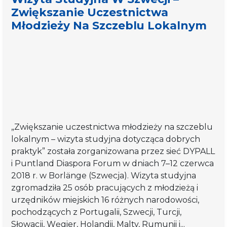
zwiększanie
Zwiększanie Uczestnictwa
uczestnictwa
Młodzieży Na Szczeblu Lokalnym
młodzieży
na
szczeblu
lokalnym
„Zwiększanie uczestnictwa młodzieży na szczeblu
lokalnym – wizyta studyjna dotycząca dobrych
praktyk” została zorganizowana przez sieć DYPALL
i Puntland Diaspora Forum w dniach 7–12 czerwca
2018 r. w Borlänge (Szwecja). Wizyta studyjna
zgromadziła 25 osób pracujących z młodzieżą i
urzędników miejskich 16 różnych narodowości,
pochodzących z Portugalii, Szwecji, Turcji,
Słowacji, Węgier, Holandii, Malty, Rumunii i...