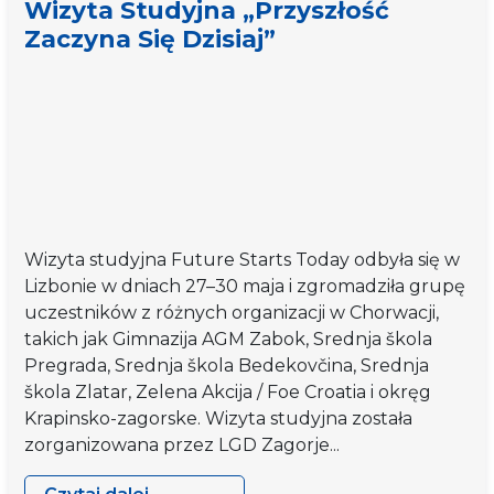
Wizyta Studyjna „Przyszłość
w
Zaczyna Się Dzisiaj”
zakresie
przedsiębiorczości
społecznej”
Wizyta studyjna Future Starts Today odbyła się w
Lizbonie w dniach 27–30 maja i zgromadziła grupę
uczestników z różnych organizacji w Chorwacji,
takich jak Gimnazija AGM Zabok, Srednja škola
Pregrada, Srednja škola Bedekovčina, Srednja
škola Zlatar, Zelena Akcija / Foe Croatia i okręg
Krapinsko-zagorske. Wizyta studyjna została
zorganizowana przez LGD Zagorje...