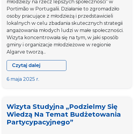
młodzieży na rzecz lepszych społeczności” w
Portimão w Portugalii. Działanie to zgromadziło
osoby pracujące z młodzieżą i przedstawicieli
lokalnych w celu zbadania skutecznych strategii
angażowania młodych ludzi w małe społeczności.
Wizyta koncentrowała się na tym, w jaki sposób
gminy i organizacje młodzieżowe w regionie
Algarve tworzą...
Czytaj dalej
Wizyta
studyjna
6 maja 2025 r.
„Zaangażowanie
młodzieży
na
Wizyta Studyjna „Podzielmy Się
rzecz
Wiedzą Na Temat Budżetowania
lepszych
Partycypacyjnego”
społeczności”