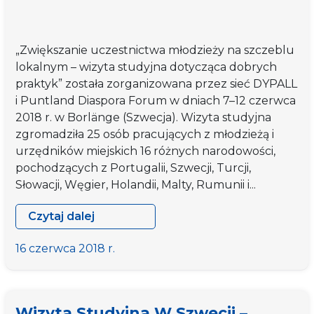
„Zwiększanie uczestnictwa młodzieży na szczeblu
lokalnym – wizyta studyjna dotycząca dobrych
praktyk” została zorganizowana przez sieć DYPALL
i Puntland Diaspora Forum w dniach 7–12 czerwca
2018 r. w Borlänge (Szwecja). Wizyta studyjna
zgromadziła 25 osób pracujących z młodzieżą i
urzędników miejskich 16 różnych narodowości,
pochodzących z Portugalii, Szwecji, Turcji,
Słowacji, Węgier, Holandii, Malty, Rumunii i...
Czytaj dalej
Wizyta
studyjna
16 czerwca 2018 r.
w
Szwecji
–
Wizyta Studyjna W Szwecji –