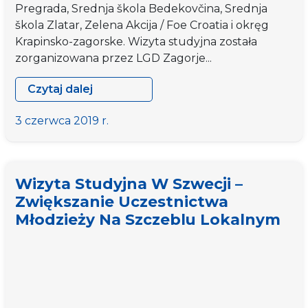
Pregrada, Srednja škola Bedekovčina, Srednja
škola Zlatar, Zelena Akcija / Foe Croatia i okręg
Krapinsko-zagorske. Wizyta studyjna została
zorganizowana przez LGD Zagorje...
Czytaj dalej
Wizyta
studyjna
3 czerwca 2019 r.
„Przyszłość
zaczyna
się
Wizyta Studyjna W Szwecji –
dzisiaj”
Zwiększanie Uczestnictwa
Młodzieży Na Szczeblu Lokalnym