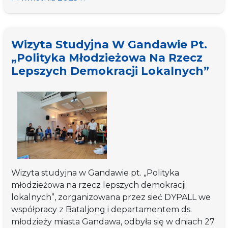
„Podzielmy
się
wiedzą
Wizyta Studyjna W Gandawie Pt.
na
„Polityka Młodzieżowa Na Rzecz
temat
Lepszych Demokracji Lokalnych”
budżetowania
partycypacyjnego”
Wizyta studyjna w Gandawie pt. „Polityka
młodzieżowa na rzecz lepszych demokracji
lokalnych”, zorganizowana przez sieć DYPALL we
współpracy z Bataljong i departamentem ds.
młodzieży miasta Gandawa, odbyła się w dniach 27