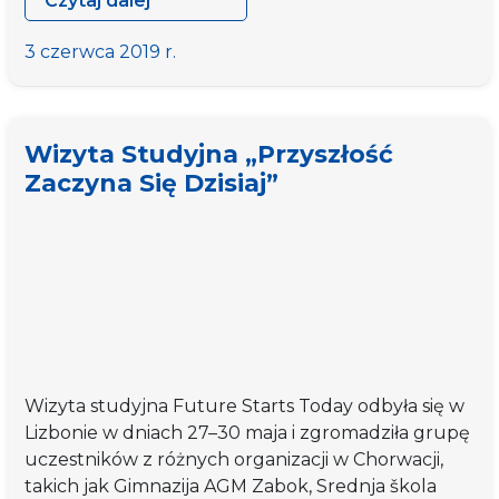
Czytaj dalej
Wizyta
studyjna
3 czerwca 2019 r.
„Przyszłość
zaczyna
się
Wizyta Studyjna „Przyszłość
dzisiaj”
Zaczyna Się Dzisiaj”
Wizyta studyjna Future Starts Today odbyła się w
Lizbonie w dniach 27–30 maja i zgromadziła grupę
uczestników z różnych organizacji w Chorwacji,
takich jak Gimnazija AGM Zabok, Srednja škola