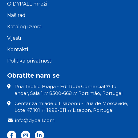
O DYPALL mreži
Naš rad
Katalog izvora
Vijesti
Kontakti
Politika privatnosti
Obratite nam se
Rua Teófilo Braga - Edf Rubi Comercial ⁇ 1o
andar, Sala 1 ⁇ 8500-668 ⁇ Portimão, Portugal
Centar za mlade u Lisabonu - Rua de Moscavide,
Lote 47 101 ⁇ 1998-011 ⁇ Lisabon, Portugal
info@dypall.com