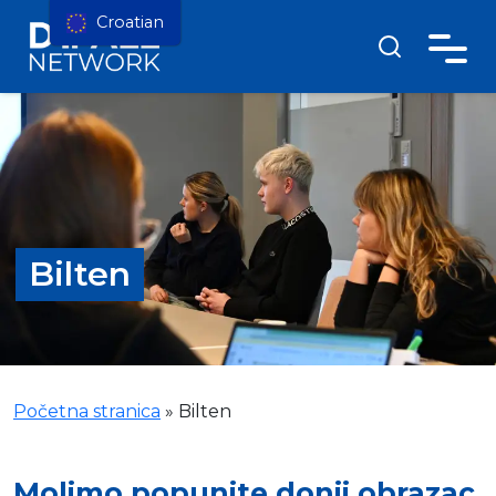
Croatian
Bilten
Početna stranica
»
Bilten
Molimo popunite donji obrazac