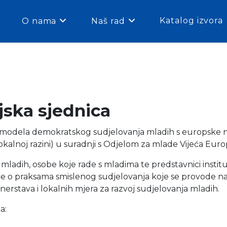
Katalog izvora
O nama
Naš rad
ijska sjednica
ksi modela demokratskog sudjelovanja mladih s europske na
kalnoj razini) u suradnji s Odjelom za mlade Vijeća Euro
mladih, osobe koje rade s mladima te predstavnici instituci
e o praksama smislenog sudjelovanja koje se provode na eu
nerstava i lokalnih mjera za razvoj sudjelovanja mladih.
a: