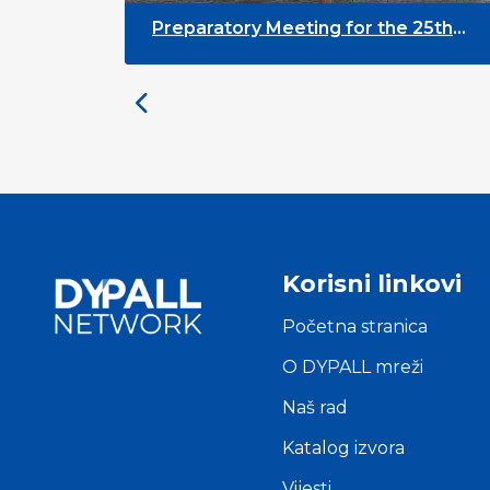
Preparatory Meeting for the 25th
University on Youth and
Development
Korisni linkovi
Početna stranica
O DYPALL mreži
Naš rad
Katalog izvora
Vijesti