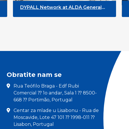
DYPALL Network at ALDA General
DYP
Assembly 2026 in Malta
Yo
Obratite nam se
Rua Teófilo Braga - Edf Rubi
Comercial ⁇ 1o andar, Sala 1 ⁇ 8500-
668 ⁇ Portimão, Portugal
Centar za mlade u Lisabonu - Rua de
Moscavide, Lote 47 101 ⁇ 1998-011 ⁇
Lisabon, Portugal