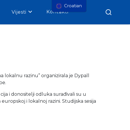
Croatian
Kontakti
Vijesti
 lokalnu razinu” organizirala je Dypall
pe.
ja i donositelji odluka surađivali su u
ropskoj i lokalnoj razini. Studijska sesija