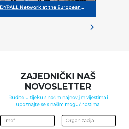
ALL Network at the European
The Future 
uth Week 2026
the Brussel
ZAJEDNIČKI NAŠ
NOVOSLETTER
Budite u tijeku s našim najnovijim vijestima i
upoznajte se s našim mogućnostima.