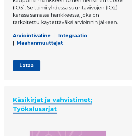
kaupunki -hankkeen toinen henkinen tuotos
(IO3). Se toimii yhdessä suuntaviivojen (IO2)
kanssa samassa hankkeessa, joka on
tarkoitettu käytettäväksi arvioinnin jälkeen.
Arviointiväline
|
Integraatio
|
Maahanmuuttajat
Lataa
Käsikirjat ja vahvistimet;
Työkalusarjat