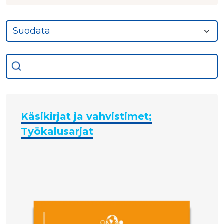
Käsikirjat ja vahvistimet;
Työkalusarjat