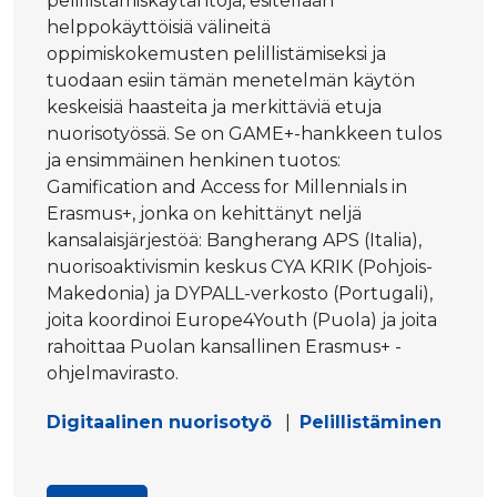
pelillistämiskäytäntöjä, esitellään
helppokäyttöisiä välineitä
oppimiskokemusten pelillistämiseksi ja
tuodaan esiin tämän menetelmän käytön
keskeisiä haasteita ja merkittäviä etuja
nuorisotyössä. Se on GAME+-hankkeen tulos
ja ensimmäinen henkinen tuotos:
Gamification and Access for Millennials in
Erasmus+, jonka on kehittänyt neljä
kansalaisjärjestöä: Bangherang APS (Italia),
nuorisoaktivismin keskus CYA KRIK (Pohjois-
Makedonia) ja DYPALL-verkosto (Portugali),
joita koordinoi Europe4Youth (Puola) ja joita
rahoittaa Puolan kansallinen Erasmus+ -
ohjelmavirasto.
Digitaalinen nuorisotyö
|
Pelillistäminen