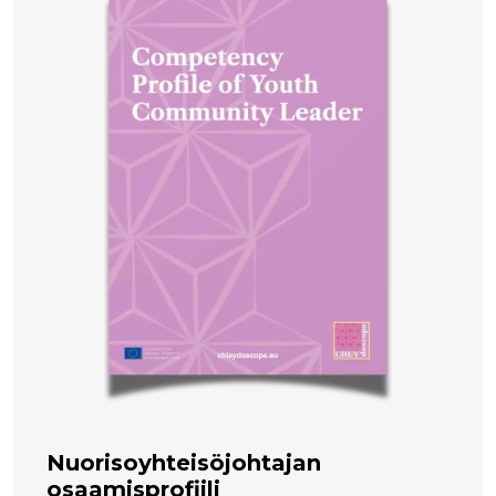
Nuorisoyhteisöjohtajan
osaamisprofiili