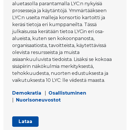
aluetasolla parantamalla LYC:n nykyisiä
prosesseja ja käytäntöjä. Ymmärtääkseen
LYC:n useita malleja konsortio kartoitti ja
keräsi tietoja eri kumppaneilta. Tässä
julkaisussa kerätään tietoa LYCin eri osa-
alueista, kuten sen kokoonpanosta,
organisaatiosta, tavoitteista, käytettävissä
olevista resursseista ja muista
asiaankuuluvista tiedoista. Lisäksi se kokoaa
sisäpiirin näkökulmia merkityksestä,
tehokkuudesta, nuorten edustuksesta ja
vaikutuksesta 10 LYC: lle viidestä maasta.
Demokratia
|
Osallistuminen
|
Nuorisoneuvostot
Lataa