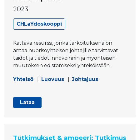
2023
CHLaYdoskooppi
Kattava resurssi, jonka tarkoituksena on
antaa nuorisoyhteisön johtajille tarvittavat
taidot ja tiedot innovoinnin ja myönteisen
muutoksen edistämiseksi yhteisöissään.
Yhteisö
|
Luovuus
|
Johtajuus
Lataa
Tutkimukset & ampeeri; Tutkimus