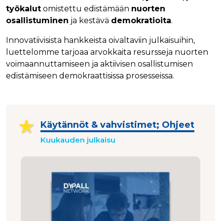
työkalut
omistettu edistämään
nuorten
osallistuminen
ja kestävä
demokratioita
.
Innovatiivisista hankkeista oivaltaviin julkaisuihin,
luettelomme tarjoaa arvokkaita resursseja nuorten
voimaannuttamiseen ja aktiivisen osallistumisen
edistämiseen demokraattisissa prosesseissa.
Käytännöt & vahvistimet; Ohjeet
Kuukauden julkaisu