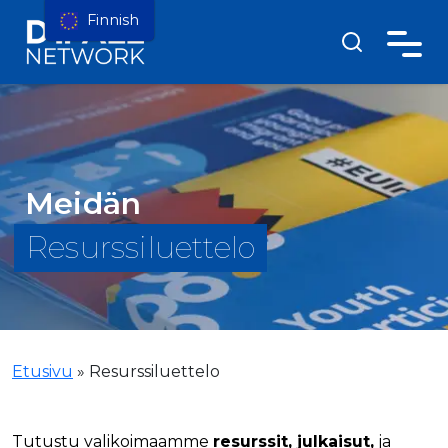
Finnish
Meidän
Resurssiluettelo
Etusivu
»
Resurssiluettelo
Tutustu valikoimaamme
resurssit, julkaisut,
ja