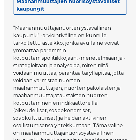
Maahanmuuttajien nuorisoystävälliset
kaupungit
”Maahanmuuttajanuorten ystävällinen
kaupunki” -arviointiväline on kunnille
tarkoitettu asteikko, jonka avulla ne voivat
ymmärtää paremmin
kotouttamispolitiikkojaan, -menetelmiään ja -
strategioitaan ja analysoida, miten niitä
voidaan muuttaa, parantaa tai ylläpitää, jotta
voidaan varmistaa nuorten
maahanmuuttajien, nuorten pakolaisten ja
maahanmuuttajataustaisten nuorten
kotouttaminen eri indikaattoreilla
(oikeudelliset, sosioekonomiset,
sosiokulttuuriset) ja heidän aktiivinen
osallistumisensa yhteiskuntaan. Tämä väline
on maahanmuuttajanuorisoystävällinen