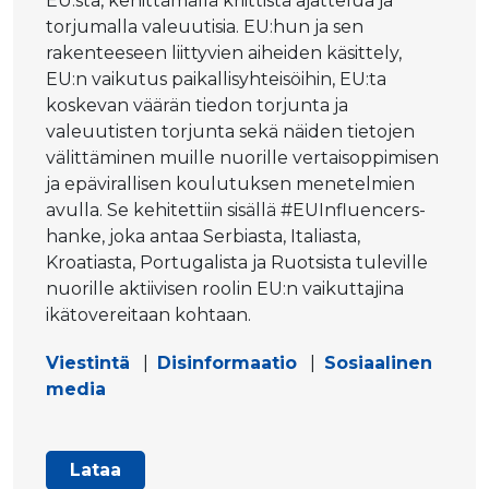
EU:sta, kehittämällä kriittistä ajattelua ja
torjumalla valeuutisia. EU:hun ja sen
rakenteeseen liittyvien aiheiden käsittely,
EU:n vaikutus paikallisyhteisöihin, EU:ta
koskevan väärän tiedon torjunta ja
valeuutisten torjunta sekä näiden tietojen
välittäminen muille nuorille vertaisoppimisen
ja epävirallisen koulutuksen menetelmien
avulla. Se kehitettiin sisällä #EUInfluencers-
hanke, joka antaa Serbiasta, Italiasta,
Kroatiasta, Portugalista ja Ruotsista tuleville
nuorille aktiivisen roolin EU:n vaikuttajina
ikätovereitaan kohtaan.
Viestintä
|
Disinformaatio
|
Sosiaalinen
media
Lataa