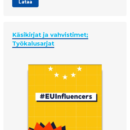
Lataa
Käsikirjat ja vahvistimet;
Työkalusarjat