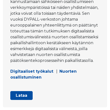
kannustamaan sähköiseen osallistumiseen
verkkoympäristöissä tai näiden yhdistelmään,
jotka voivat olla toisiaan täydentäviä. Sen
vuoksi DYPALL-verkoston johtama
eurooppalainen yhteenliittymä on päättänyt
toteuttaa tämän tutkimuksen digitaalisista
osallistumisvälineistä nuorten osallistamiseksi
paikallishallintoon kerätäkseen käytännön
esimerkkejä digitaalisista välineistä, joilla
vahvistetaan nuorten osallistumista
päätöksentekoprosesseihin paikallistasolla.
Digitaaliset työkalut
|
Nuorten
osallistuminen
Lataa