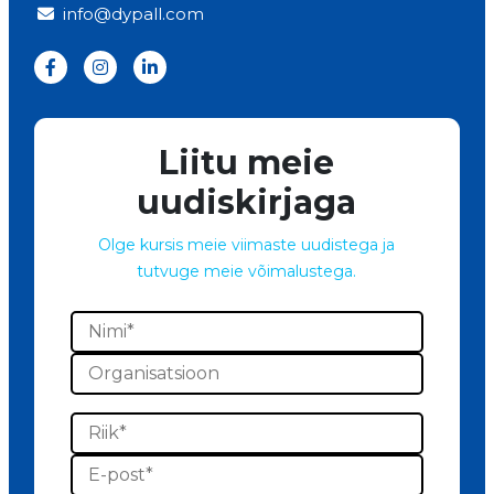
info@dypall.com
Liitu meie
uudiskirjaga
Olge kursis meie viimaste uudistega ja
tutvuge meie võimalustega.